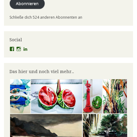
Abonnieren
Schließe dich 524 anderen Abonnenten an
Social
Profil
Profil
Profil
von
von
von
el.lineart
claudiaschmidt50
erfolg50
auf
auf
auf
Facebook
Instagram
LinkedIn
Das hier und noch viel mehr..
anzeigen
anzeigen
anzeigen