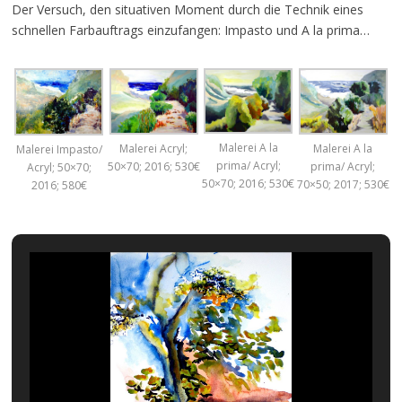
Der Versuch, den situativen Moment durch die Technik eines
schnellen Farbauftrags einzufangen: Impasto und A la prima…
Malerei A la
Malerei A la
Malerei Acryl;
Malerei Impasto/
prima/ Acryl;
prima/ Acryl;
50×70; 2016; 530€
Acryl; 50×70;
50×70; 2016; 530€
70×50; 2017; 530€
2016; 580€