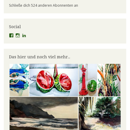
Schließe dich 524 anderen Abonnenten an
Social
Profil
Profil
Profil
von
von
von
el.lineart
claudiaschmidt50
erfolg50
auf
auf
auf
Facebook
Instagram
LinkedIn
Das hier und noch viel mehr..
anzeigen
anzeigen
anzeigen