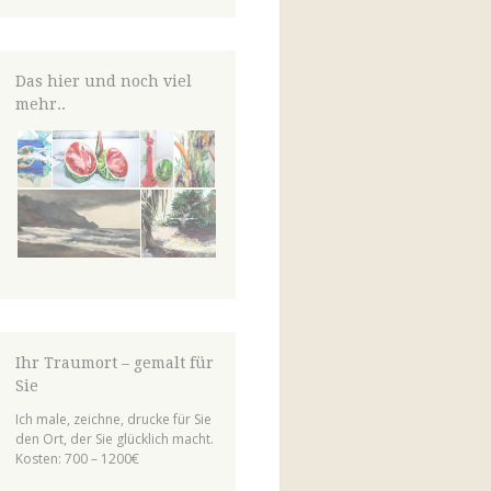
von
von
von
el.lineart
claudiaschmidt50
erfolg50
auf
auf
auf
Facebook
Instagram
LinkedIn
anzeigen
anzeigen
anzeigen
Das hier und noch viel
mehr..
Ihr Traumort – gemalt für
Sie
Ich male, zeichne, drucke für Sie
den Ort, der Sie glücklich macht.
Kosten: 700 – 1200€