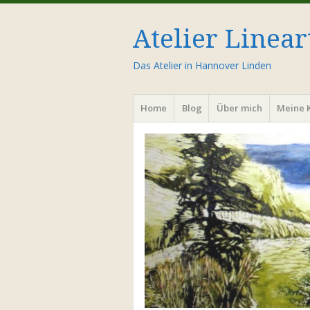
Atelier Linear
Das Atelier in Hannover Linden
Menü
Zum
Home
Blog
Über mich
Meine 
Inhalt
springen