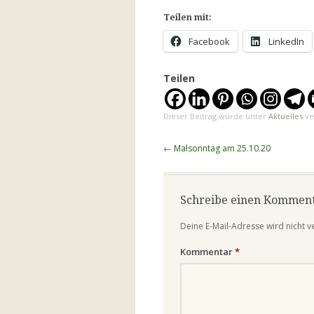
Teilen mit:
Facebook
LinkedIn
Teilen
Dieser Beitrag wurde unter
Aktuelles
ve
Beitragsnavigation
←
Malsonntag am 25.10.20
Schreibe einen Kommen
Deine E-Mail-Adresse wird nicht ve
Kommentar
*