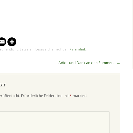
röffentlicht. Setze ein Lesezeichen auf den
Permalink
.
Adios und Dank an den Sommer…
→
tar
röffentlicht.
Erforderliche Felder sind mit
*
markiert