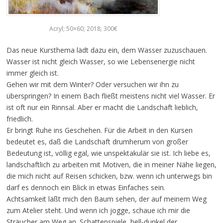
Acryl; 50×60; 2018; 300€
Das neue Kursthema lädt dazu ein, dem Wasser zuzuschauen.
Wasser ist nicht gleich Wasser, so wie Lebensenergie nicht
immer gleich ist.
Gehen wir mit dem Winter? Oder versuchen wir ihn zu
überspringen? In einem Bach fließt meistens nicht viel Wasser. Er
ist oft nur ein Rinnsal. Aber er macht die Landschaft lieblich,
friedlich.
Er bringt Ruhe ins Geschehen. Für die Arbeit in den Kursen
bedeutet es, daß die Landschaft drumherum von großer
Bedeutung ist, völlig egal, wie unspektakulär sie ist. Ich liebe es,
landschaftlich zu arbeiten mit Motiven, die in meiner Nähe liegen,
die mich nicht auf Reisen schicken, bzw. wenn ich unterwegs bin
darf es dennoch ein Blick in etwas Einfaches sein.
Achtsamkeit läßt mich den Baum sehen, der auf meinem Weg
zum Atelier steht. Und wenn ich jogge, schaue ich mir die
Sträucher am Weg an. Schattenspiele, hell-dunkel der