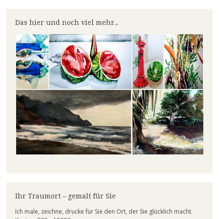
el.lineart
claudiaschmidt50
erfolg50
auf
auf
auf
Facebook
Instagram
LinkedIn
Das hier und noch viel mehr..
anzeigen
anzeigen
anzeigen
Ihr Traumort – gemalt für Sie
Ich male, zeichne, drucke für Sie den Ort, der Sie glücklich macht.