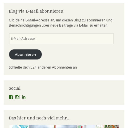
Blog via E-Mail abonnieren
Gib deine E-Mail-Adresse an, um diesen Blog zu abonnieren und
Benachrichtigungen über neue Beiträge via E-Mail zu erhalten.
E-
Mail-
Adresse
Abonnieren
Schließe dich 524 anderen Abonnenten an
Social
Profil
Profil
Profil
von
von
von
el.lineart
claudiaschmidt50
erfolg50
auf
auf
auf
Facebook
Instagram
LinkedIn
Das hier und noch viel mehr..
anzeigen
anzeigen
anzeigen