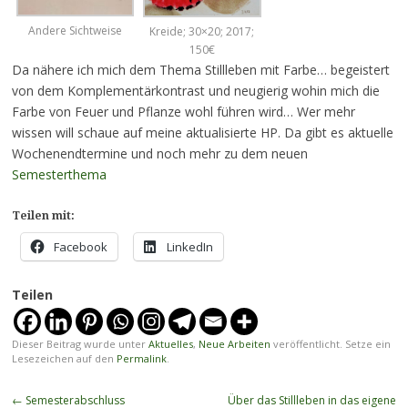
Andere Sichtweise
Kreide; 30×20; 2017;
150€
Da nähere ich mich dem Thema Stillleben mit Farbe… begeistert
von dem Komplementärkontrast und neugierig wohin mich die
Farbe von Feuer und Pflanze wohl führen wird… Wer mehr
wissen will schaue auf meine aktualisierte HP. Da gibt es aktuelle
Wochenendtermine und noch mehr zu dem neuen
Semesterthema
Teilen mit:
Facebook
LinkedIn
Teilen
Dieser Beitrag wurde unter
Aktuelles
,
Neue Arbeiten
veröffentlicht. Setze ein
Lesezeichen auf den
Permalink
.
Beitragsnavigation
←
Semesterabschluss
Über das Stillleben in das eigene