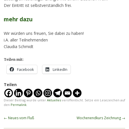
Der Eintritt ist selbstverständlich frei.
mehr dazu
Wir würden uns freuen, Sie dabei zu haben!
i.A. aller Teilnehmenden
Claudia Schmidt
Teilen mit:
Facebook
LinkedIn
Teilen
Dieser Beitrag wurde unter
Aktuelles
veröffentlicht. Setze ein Lesezeichen auf
den
Permalink
.
Beitragsnavigation
←
Neues vom Fluß
Wochenendkurs Zeichnung
→