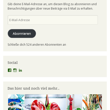
Gib deine E-Mail-Adresse an, um diesen Blog zu abonnieren und
Benachrichtigungen über neue Beiträge via E-Mail zu erhalten.
E-
Mail-
Adresse
Abonnieren
Schließe dich 524 anderen Abonnenten an
Social
Profil
Profil
Profil
von
von
von
el.lineart
claudiaschmidt50
erfolg50
auf
auf
auf
Facebook
Instagram
LinkedIn
Das hier und noch viel mehr..
anzeigen
anzeigen
anzeigen