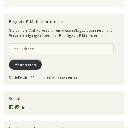
Blog via E-Mail abonnieren
Gib deine E-Mail-Adresse an, um diesen Blog zu abonnieren und
Benachrichtigungen über neue Beiträge via E-Mail zu erhalten.
E-
Mail-
Adresse
Abonnieren
Schließe dich 524 anderen Abonnenten an
Social
Profil
Profil
Profil
von
von
von
el.lineart
claudiaschmidt50
erfolg50
auf
auf
auf
Facebook
Instagram
LinkedIn