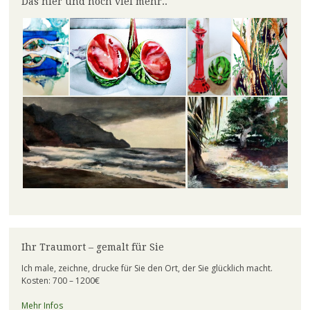
Das hier und noch viel mehr..
anzeigen
anzeigen
anzeigen
Ihr Traumort – gemalt für Sie
Ich male, zeichne, drucke für Sie den Ort, der Sie glücklich macht.
Kosten: 700 – 1200€
Mehr Infos