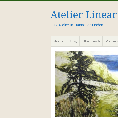
Atelier Linear
Das Atelier in Hannover Linden
Menü
Zum
Home
Blog
Über mich
Meine 
Inhalt
springen