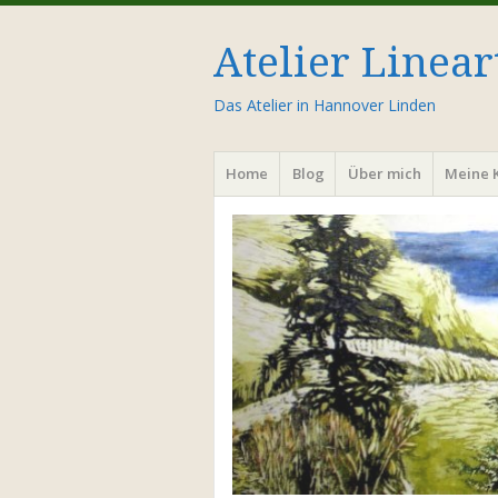
Atelier Linear
Das Atelier in Hannover Linden
Menü
Zum
Home
Blog
Über mich
Meine 
Inhalt
springen