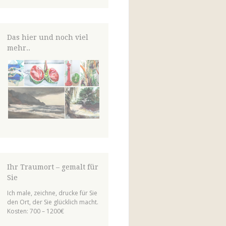
von
von
von
el.lineart
claudiaschmidt50
erfolg50
auf
auf
auf
Facebook
Instagram
LinkedIn
anzeigen
anzeigen
anzeigen
Das hier und noch viel
mehr..
Ihr Traumort – gemalt für
Sie
Ich male, zeichne, drucke für Sie
den Ort, der Sie glücklich macht.
Kosten: 700 – 1200€