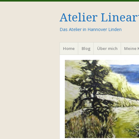
Atelier Linear
Das Atelier in Hannover Linden
Menü
Zum
Home
Blog
Über mich
Meine 
Inhalt
springen